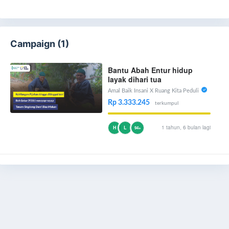
Campaign (1)
Bantu Abah Entur hidup
layak dihari tua
Amal Baik Insani X Ruang Kita Peduli
Rp 3.333.245
terkumpul
1 tahun, 6 bulan lagi
H
L
94+